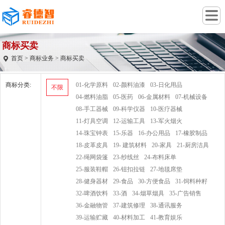
商标买卖
首页
>
商标业务
> 商标买卖
商标分类:
01-化学原料
02-颜料油漆
03-日化用品
不限
04-燃料油脂
05-医药
06-金属材料
07-机械设备
08-手工器械
09-科学仪器
10-医疗器械
11-灯具空调
12-运输工具
13-军火烟火
14-珠宝钟表
15-乐器
16-办公用品
17-橡胶制品
18-皮革皮具
19- 建筑材料
20-家具
21-厨房洁具
22-绳网袋篷
23-纱线丝
24-布料床单
25-服装鞋帽
26-钮扣拉链
27-地毯席垫
28-健身器材
29-食品
30-方便食品
31-饲料种籽
32-啤酒饮料
33-酒
34-烟草烟具
35-广告销售
36-金融物管
37-建筑修理
38-通讯服务
39-运输贮藏
40-材料加工
41-教育娱乐